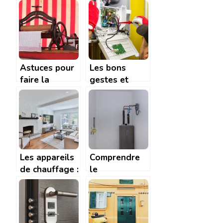
la table à
quotidien
manger idéale
pour votre
maison
Astuces pour
Les bons
faire la
gestes et
lessive et ne
matériaux
pas laisser de
pour
tache
entretenir
correctement
sa chaudière
électrique
Les appareils
Comprendre
de chauffage :
le
l’importance
fonctionnement
de les
d’une
entretenir
chaudière