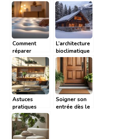
renouvelable
choisir le
à la Rochelle :
matelas idéal
un choix
pour un
responsable
sommeil
et avantageux
réparateur
Comment
L’architecture
réparer
bioclimatique
matelas
pour votre
gonflable
chalet
Intex : astuces
habitable :
de bricolage
guide complet
maison
Astuces
Soigner son
pratiques
entrée dès le
pour
seuil : bien
aménager et
choisir un
entretenir
paillasson
votre maison
esthétique et