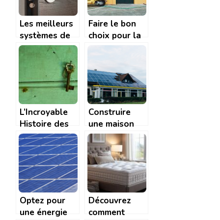
Les meilleurs
Faire le bon
systèmes de
choix pour la
protection
porte d’entree
d’une maison
L’Incroyable
Construire
Histoire des
une maison
clés et leur
écologique :
fabrication
les étapes
clés pour un
habitat
respectueux
de
Optez pour
Découvrez
l’environnement
une énergie
comment