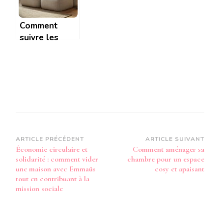
pratique
Comment
suivre les
étapes pour
plier un BZ
sans effort et
le rendre
compact selon
les experts
Navigation
ARTICLE PRÉCÉDENT
ARTICLE SUIVANT
Économie circulaire et
Comment aménager sa
d’article
solidarité : comment vider
chambre pour un espace
une maison avec Emmaüs
cosy et apaisant
tout en contribuant à la
mission sociale